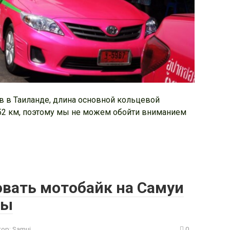
в в Таиланде, длина основной кольцевой
52 км, поэтому мы не можем обойти вниманием
овать мотобайк на Самуи
ты
ор:
Samui
0