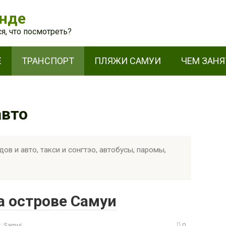
анде
я, что посмотреть?
Е
ТРАНСПОРТ
ПЛЯЖИ САМУИ
ЧЕМ ЗАНЯ
авто
ов и авто, такси и сонгтэо, автобусы, паромы,
а острове Самуи
:
Samui
0