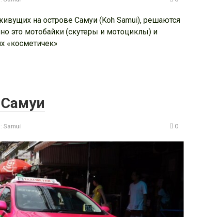
ивущих на острове Самуи (Koh Samui), решаются
но это мотобайки (скутеры и мотоциклы) и
их «косметичек»
 Самуи
:
Samui
0