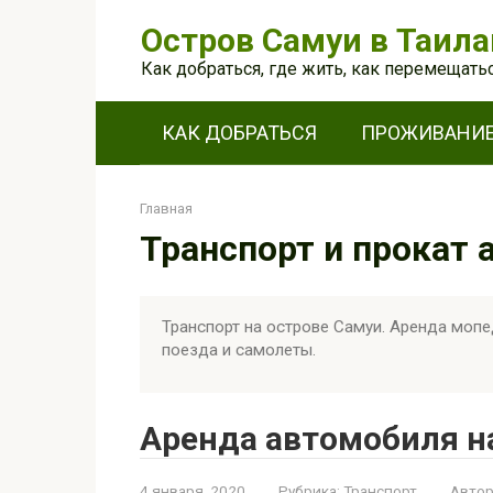
Перейти
Остров Самуи в Таил
к
контенту
Как добраться, где жить, как перемещатьс
КАК ДОБРАТЬСЯ
ПРОЖИВАНИ
Главная
Транспорт и прокат 
Транспорт на острове Самуи. Аренда мопед
поезда и самолеты.
Аренда автомобиля н
4 января, 2020
Рубрика:
Транспорт
Автор